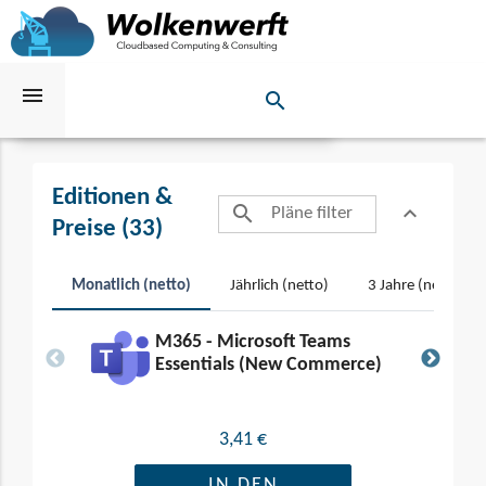
menu
expand_more
search
Teams (Commerce)
Suchen
Editionen &
search
expand_less
Toggle conten
Preise (33)
Monatlich (netto)
Jährlich (netto)
3 Jahre (netto)
M365 - Microsoft Teams
Essentials (New Commerce)
3,41 €
IN DEN