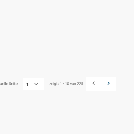
navigate_before
navigate_next
uelle Seite
zeigt: 1 - 10 von 225
Vorheriges
Weiter