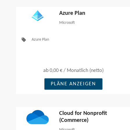
Azure Plan
Microsoft
local_offer
Azure Plan
ab
0,00 €
/
Monatlich (netto)
PLÄNE ANZEIGEN
Cloud for Nonprofit
(Commerce)
Microsoft