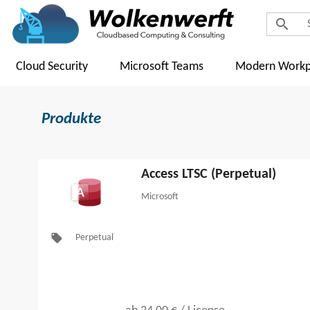
search
Cloud Security
Microsoft Teams
Modern Workp
Produkte
Access LTSC (Perpetual)
Microsoft
local_offer
Perpetual