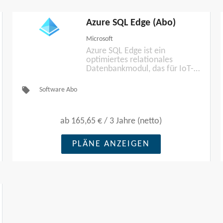
Azure SQL Edge (Abo)
Microsoft
Azure SQL Edge ist ein
optimiertes relationales
Datenbankmodul, das für IoT-
und IoT Edge-Bereitstellungen
ausgelegt ist. Es bietet
local_offer
Software Abo
Funktionen zum Erstellen einer
leistungsstarken Datenspeicher-
und -verarbeitungsschicht für
ab
165,65 €
/
3 Jahre (netto)
IoT-Anwendungen und -
Lösungen.
PLÄNE ANZEIGEN