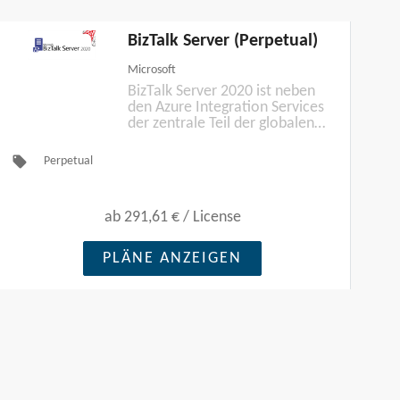
BizTalk Server (Perpetual)
Microsoft
BizTalk Server 2020 ist neben
den Azure Integration Services
der zentrale Teil der globalen
Integrationsplattform für
hybride Integrationsszenarien
local_offer
Perpetual
von Microsoft.
ab
291,61 €
/
License
PLÄNE ANZEIGEN