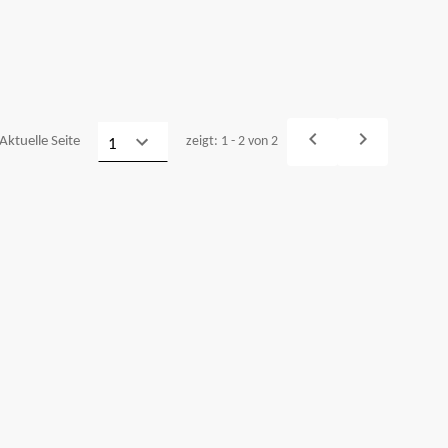
navigate_before
navigate_next
Aktuelle Seite
zeigt: 1 - 2 von 2
Vorheriges
Weiter