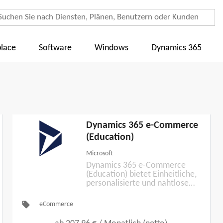
lace
Software
Windows
Dynamics 365
Dynamics 365 e-Commerce
(Education)
Microsoft
Dynamics 365 e-Commerce
(Education) bietet Einheitliche,
personalisierte und nahtlose
Einkaufserlebnisse für Ihre
Kundschaft und
local_offer
eCommerce
Geschäftspartner.