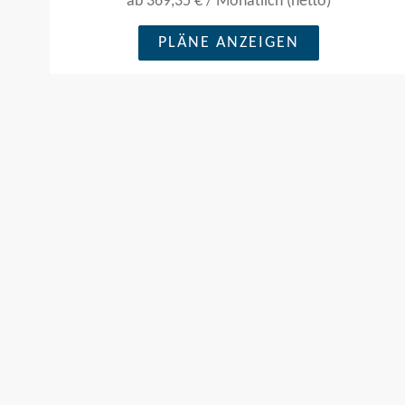
ab
369,35 €
/
Monatlich (netto)
PLÄNE ANZEIGEN