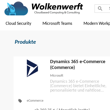
search
Cloud Security
Microsoft Teams
Modern Workp
Produkte
Dynamics 365 e-Commerce
(Commerce)
Microsoft
Dynamics 365 e-Commerce
(Commerce) bietet Einheitliche,
personalisierte und nahtlose
Einkaufserlebnisse für Ihre
Kundschaft und
local_offer
eCommerce
Geschäftspartner.