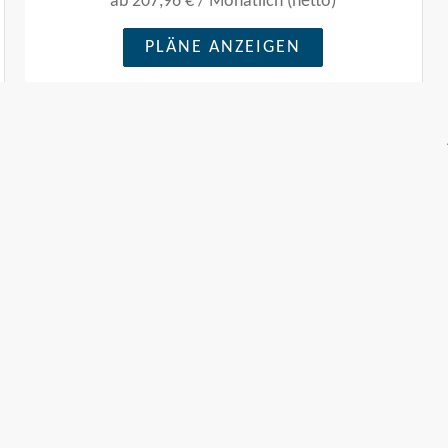
ab
207,96 €
/
Monatlich (netto)
PLÄNE ANZEIGEN