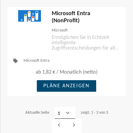
Microsoft Entra
(NonProfit)
Microsoft
Ermöglichen Sie in Echtzeit
intelligente
Zugriffsentscheidungen für alle
Identitäten – in Hybrid- und
Multi-Cloud-Umgebungen
local_offer
Microsoft Entra
sowie darüber hinaus.
ab
1,82 €
/
Monatlich (netto)
PLÄNE ANZEIGEN
Aktuelle Seite
zeigt: 1 - 3 von 3
navigate_before
navigate_next
Vorheriges
Weiter