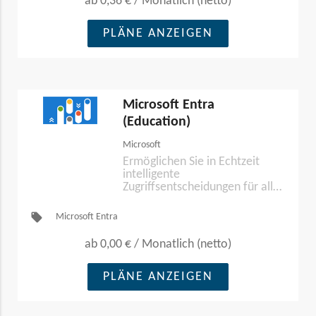
ab
0,36 €
/
Monatlich (netto)
PLÄNE ANZEIGEN
Microsoft Entra
(Education)
Microsoft
Ermöglichen Sie in Echtzeit
intelligente
Zugriffsentscheidungen für alle
Identitäten – in Hybrid- und
Multi-Cloud-Umgebungen
local_offer
Microsoft Entra
sowie darüber hinaus.
ab
0,00 €
/
Monatlich (netto)
PLÄNE ANZEIGEN