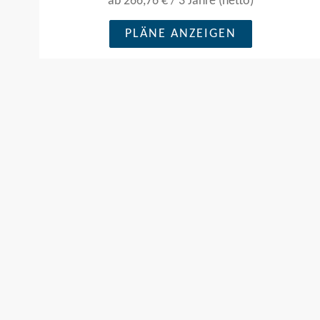
ab
266,76 €
/
3 Jahre (netto)
PLÄNE ANZEIGEN