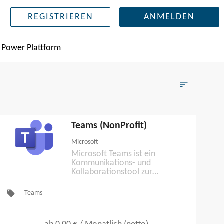
REGISTRIEREN
ANMELDEN
Power Plattform
sort
Filters
Teams (NonProfit)
Microsoft
Microsoft Teams ist ein
Kommunikations- und
Kollaborationstool zur
Zusammenarbeit in und
zwischen Unternehmen.
local_offer
Teams