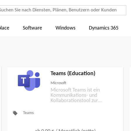
lace
Software
Windows
Dynamics 365
Teams (Education)
Microsoft
Microsoft Teams ist ein
Kommunikations- und
Kollaborationstool zur
Zusammenarbeit in und
zwischen Unternehmen.
local_offer
Teams