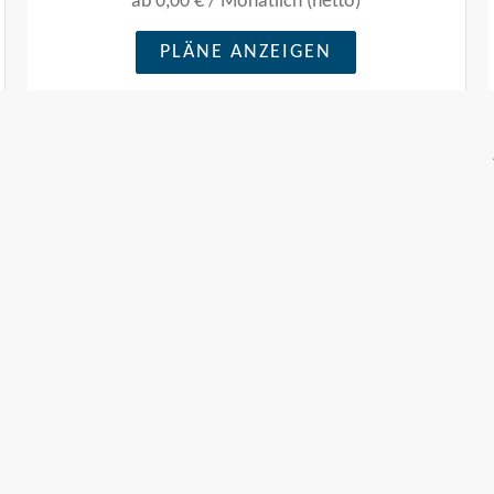
ab
0,00 €
/
Monatlich (netto)
PLÄNE ANZEIGEN