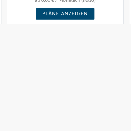
ab
0,00 €
/
Monatlich (netto)
Lösung von Problemen, die
komplexe Gespräche erfordern.
PLÄNE ANZEIGEN