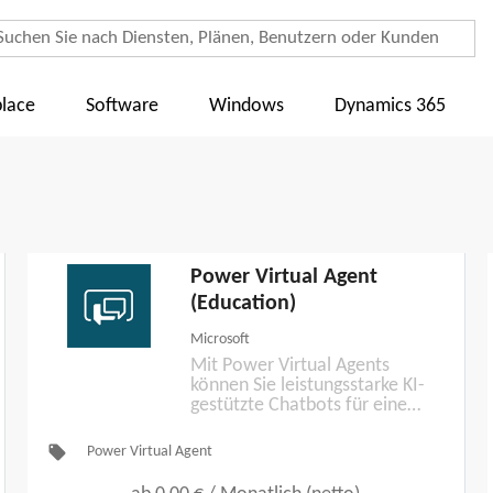
lace
Software
Windows
Dynamics 365
Power Virtual Agent
(Education)
Microsoft
Mit Power Virtual Agents
können Sie leistungsstarke KI-
gestützte Chatbots für eine
Reihe von Anfragen erstellen—
von der Bereitstellung
local_offer
Power Virtual Agent
einfacher Antworten auf häufig
gestellte Fragen bis hin zur