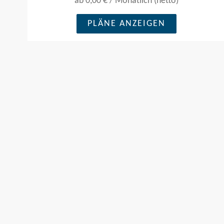
ab
0,00 €
/
Monatlich (netto)
Lösung von Problemen, die
komplexe Gespräche erfordern.
PLÄNE ANZEIGEN