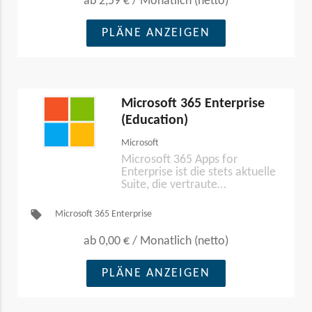
ab
2,59 €
/
Monatlich (netto)
PLÄNE ANZEIGEN
Microsoft 365 Enterprise
(Education)
Microsoft
Microsoft 365 Apps for
Enterprise ist die stets aktuelle
Suite, die vertraute
Desktopanwendungen (wie
Word, PowerPoint, Excel,
local_offer
Microsoft 365 Enterprise
Outlook und Teams) in einem
Abonnement bündelt.
ab
0,00 €
/
Monatlich (netto)
PLÄNE ANZEIGEN