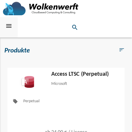
menu
search
Suchen
sort
Produkte
Filters
Access LTSC (Perpetual)
Microsoft
local_offer
Perpetual