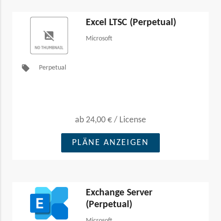
Excel LTSC (Perpetual)
Microsoft
local_offer
Perpetual
ab
24,00 €
/
License
PLÄNE ANZEIGEN
Exchange Server
(Perpetual)
Microsoft