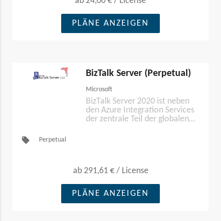
ab
24,00 €
/
License
PLÄNE ANZEIGEN
BizTalk Server (Perpetual)
Microsoft
BizTalk Server 2020 ist neben
den Azure Integration Services
der zentrale Teil der globalen
Integrationsplattform für
hybride Integrationsszenarien
local_offer
Perpetual
von Microsoft.
ab
291,61 €
/
License
PLÄNE ANZEIGEN